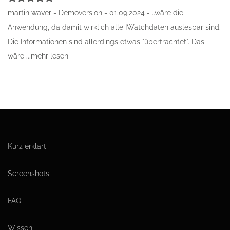
Bewertet
martin waver - Demoversion - 01.09.2024 - ..wäre die
mit
5
von
5
Anwendung, da damit wirklich alle IWatchdaten auslesbar sind.
Die Informationen sind allerdings etwas "überfrachtet". Das
wäre ...mehr lesen
Kurz erklärt
Screenshots
FAQ
Wissen