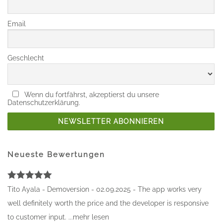
Email
Geschlecht
Wenn du fortfährst, akzeptierst du unsere
Datenschutzerklärung.
Neueste Bewertungen
Bewertet
Tito Ayala - Demoversion - 02.09.2025 - The app works very
mit
5
von
5
well definitely worth the price and the developer is responsive
to customer input. ...mehr lesen