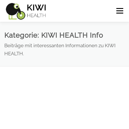
Zum
Menü
Inhalt
springen
Kurz erklärt
Screenshots
FAQ
Kategorie:
KIWI HEALTH Info
Beiträge mit interessanten Informationen zu KIWI
HEALTH.
Wissen
Demo
Versionen & Preise
Warenkorb
Mein Konto
English
(
Englisch
)