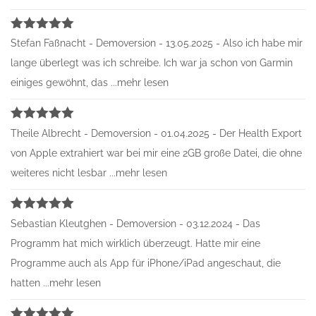
Bewertet
Stefan Faßnacht - Demoversion - 13.05.2025 - Also ich habe mir
mit
5
von
5
lange überlegt was ich schreibe. Ich war ja schon von Garmin
einiges gewöhnt, das ...mehr lesen
Bewertet
Theile Albrecht - Demoversion - 01.04.2025 - Der Health Export
mit
5
von
5
von Apple extrahiert war bei mir eine 2GB große Datei, die ohne
weiteres nicht lesbar ...mehr lesen
Bewertet
Sebastian Kleutghen - Demoversion - 03.12.2024 - Das
mit
5
von
5
Programm hat mich wirklich überzeugt. Hatte mir eine
Programme auch als App für iPhone/iPad angeschaut, die
hatten ...mehr lesen