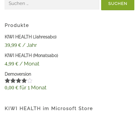
Suchen
nach:
Produkte
KIWI HEALTH (Jahresabo)
/ Jahr
39,99
€
KIWI HEALTH (Monatsabo)
/ Monat
4,99
€
Demoversion
für 1 Monat
0,00
€
Bewertet
mit
4.60
von 5
KIWI HEALTH im Microsoft Store