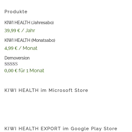
Produkte
KIWI HEALTH (Jahresabo)
/ Jahr
39,99
€
KIWI HEALTH (Monatsabo)
/ Monat
4,99
€
Demoversion
für 1 Monat
0,00
€
Bewertet
mit
4.60
von 5
KIWI HEALTH im Microsoft Store
KIWI HEALTH EXPORT im Google Play Store