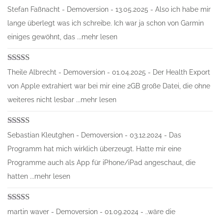
Bewertet mit
Stefan Faßnacht - Demoversion - 13.05.2025 - Also ich habe mir
5
von 5
lange überlegt was ich schreibe. Ich war ja schon von Garmin
einiges gewöhnt, das ...mehr lesen
Bewertet mit
Theile Albrecht - Demoversion - 01.04.2025 - Der Health Export
5
von 5
von Apple extrahiert war bei mir eine 2GB große Datei, die ohne
weiteres nicht lesbar ...mehr lesen
Bewertet mit
Sebastian Kleutghen - Demoversion - 03.12.2024 - Das
5
von 5
Programm hat mich wirklich überzeugt. Hatte mir eine
Programme auch als App für iPhone/iPad angeschaut, die
hatten ...mehr lesen
Bewertet mit
martin waver - Demoversion - 01.09.2024 - ..wäre die
5
von 5