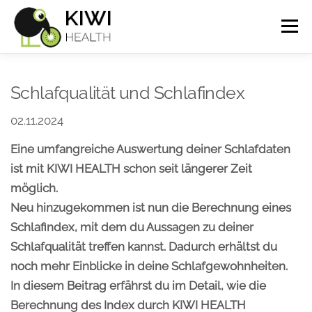
Zum
Menü
Inhalt
springen
Kurz erklärt
Screenshots
FAQ
Schlafqualität und Schlafindex
02.11.2024
Wissen
Demo
Versionen & Preise
Eine umfangreiche Auswertung deiner Schlafdaten
ist mit KIWI HEALTH schon seit längerer Zeit
Warenkorb
Mein Konto
möglich.
Neu hinzugekommen ist nun die Berechnung eines
English
(
Englisch
)
Schlafindex, mit dem du Aussagen zu deiner
Schlafqualität treffen kannst. Dadurch erhältst du
noch mehr Einblicke in deine Schlafgewohnheiten.
In diesem Beitrag erfährst du im Detail, wie die
Berechnung des Index durch KIWI HEALTH